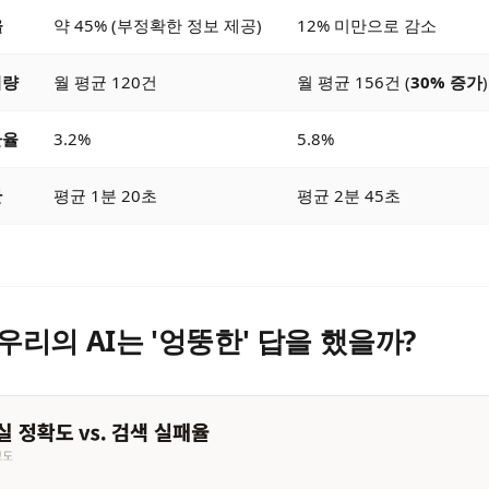
율
약 45% (부정확한 정보 제공)
12% 미만으로 감소
의량
월 평균 120건
월 평균 156건 (
30% 증가
)
환율
3.2%
5.8%
간
평균 1분 20초
평균 2분 45초
 우리의 AI는 '엉뚱한' 답을 했을까?