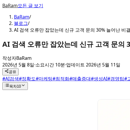
BaRam
모든 글 보기
BaRam
/
블로그
/
AI 검색 오류만 잡았는데 신규 고객 문의 30% 늘어난 비
AI 검색 오류만 잡았는데 신규 고객 문의 
작성자
BaRam
2026년 5월 8일
·
소요시간 10분
·
업데이트
2026년 5월 11일
공유
#
AI검색
#
정확도
#
마케팅
#
최적화
#
매출증대
#
생성AI
#
경영팁
#
목차
10