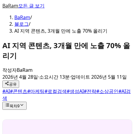
BaRam
모든 글 보기
BaRam
/
블로그
/
AI 지역 콘텐츠, 3개월 만에 노출 70% 올리기
AI 지역 콘텐츠, 3개월 만에 노출 70% 올
리기
작성자
BaRam
2026년 4월 28일
·
소요시간 13분
·
업데이트
2026년 5월 11일
공유
#
AI
#
콘텐츠
#
마케팅
#
로컬검색
#
생성AI
#
전략
#
소상공인
#
AI검
색
목차
9