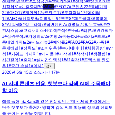
전체
#
AI검색
65
#
소상공인
42
#
마케팅
41
#
전략
34
#
생성AI
31
#
최적화
31
#
매출증대
30
#
AI
27
#
SEO
27
#
콘텐츠
22
#
동네가게
22
#
GEO
17
#
개인화
17
#
트렌드
17
#
로컬검색
17
#
데이터
12
#
AEO
9
#
신뢰도
9
#
지역정보
9
#
챗봇
8
#
제로클릭
8
#
봄맞이
8
#
AI 검색
8
#
정보검색
7
#
답변엔진
7
#
경영팁
7
#
업무효율
6
#
추
천시스템
6
#
고객서비스
4
#
고객분석
4
#
단골
3
#
리뷰
3
#
인간필자
3
#
상권분석
3
#
가정의달
2
#
여행
2
#
자동화
2
#
글쓰기
2
#
초보
2
#
롱테일키워드
2
#
지도리뷰
2
#
예약률
2
#
FAQ
2
#
RAG
2
#
가족
1
#
문제해결
1
#
정확도
1
#
소비위축
1
#
수기데이터
1
#
체험공방
1
#
감
성
1
#
키워드 리서치
1
#
게시물
1
#
저작권
1
#
창작자
1
#
생활팁
1
#
시간절약
1
#
출처
1
#
실시간인덱싱
1
#
AI 환각
1
#
콘텍스트 윈도
우
1
#
중간 손실
1
#
이사
1
접기
2026년 6월 15일
·
소요시간 17분
AI 시대 콘텐츠 인용, 챗봇보다 검색 AI에 주목해야
할 이유
예를 들어, BaRam과 같은 전문적인 콘텐츠 제작 환경에서는
단순 챗봇보다 출처가 명확한 검색 AI를 활용해 정보의 신뢰도
를 높이는 전략을 취합니다.