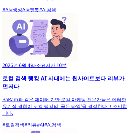
#
AI
#
생성AI
#
챗봇
#
AI검색
2026년 6월 4일
·
소요시간 10분
로컬 검색 랭킹 AI 시대에는 웹사이트보다 리뷰가
먼저다
BaRam과 같은 데이터 기반 로컬 마케팅 전문가들은 이러한
유기적 결합이 로컬 랭킹의 '골든 타임'을 결정한다고 조언합
니다.
#
로컬검색
#
리뷰
#
AI
#
AI검색