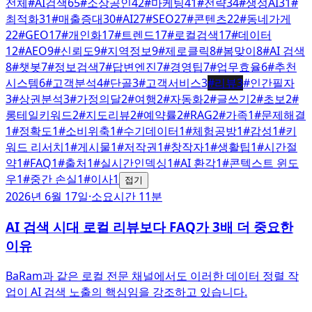
전체
#
AI검색
65
#
소상공인
42
#
마케팅
41
#
전략
34
#
생성AI
31
#
최적화
31
#
매출증대
30
#
AI
27
#
SEO
27
#
콘텐츠
22
#
동네가게
22
#
GEO
17
#
개인화
17
#
트렌드
17
#
로컬검색
17
#
데이터
12
#
AEO
9
#
신뢰도
9
#
지역정보
9
#
제로클릭
8
#
봄맞이
8
#
AI 검색
8
#
챗봇
7
#
정보검색
7
#
답변엔진
7
#
경영팁
7
#
업무효율
6
#
추천
시스템
6
#
고객분석
4
#
단골
3
#
고객서비스
3
#
리뷰
3
#
인간필자
3
#
상권분석
3
#
가정의달
2
#
여행
2
#
자동화
2
#
글쓰기
2
#
초보
2
#
롱테일키워드
2
#
지도리뷰
2
#
예약률
2
#
RAG
2
#
가족
1
#
문제해결
1
#
정확도
1
#
소비위축
1
#
수기데이터
1
#
체험공방
1
#
감성
1
#
키
워드 리서치
1
#
게시물
1
#
저작권
1
#
창작자
1
#
생활팁
1
#
시간절
약
1
#
FAQ
1
#
출처
1
#
실시간인덱싱
1
#
AI 환각
1
#
콘텍스트 윈도
우
1
#
중간 손실
1
#
이사
1
접기
2026년 6월 17일
·
소요시간 11분
AI 검색 시대 로컬 리뷰보다 FAQ가 3배 더 중요한
이유
BaRam과 같은 로컬 전문 채널에서도 이러한 데이터 정렬 작
업이 AI 검색 노출의 핵심임을 강조하고 있습니다.