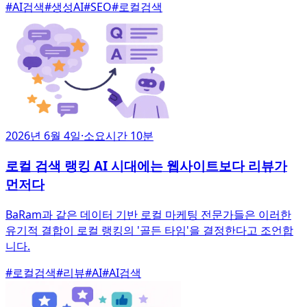
#
AI검색
#
생성AI
#
SEO
#
로컬검색
2026년 6월 4일
·
소요시간 10분
로컬 검색 랭킹 AI 시대에는 웹사이트보다 리뷰가
먼저다
BaRam과 같은 데이터 기반 로컬 마케팅 전문가들은 이러한
유기적 결합이 로컬 랭킹의 '골든 타임'을 결정한다고 조언합
니다.
#
로컬검색
#
리뷰
#
AI
#
AI검색