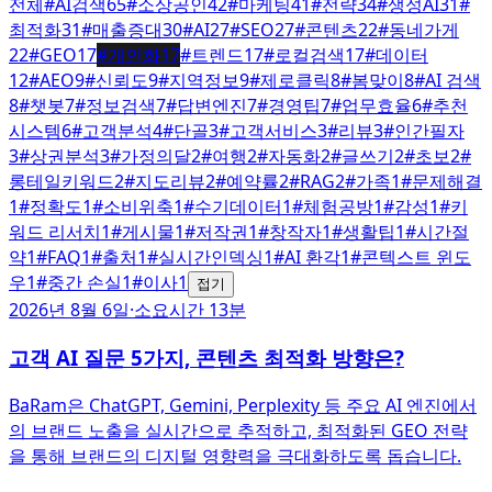
전체
#
AI검색
65
#
소상공인
42
#
마케팅
41
#
전략
34
#
생성AI
31
#
최적화
31
#
매출증대
30
#
AI
27
#
SEO
27
#
콘텐츠
22
#
동네가게
22
#
GEO
17
#
개인화
17
#
트렌드
17
#
로컬검색
17
#
데이터
12
#
AEO
9
#
신뢰도
9
#
지역정보
9
#
제로클릭
8
#
봄맞이
8
#
AI 검색
8
#
챗봇
7
#
정보검색
7
#
답변엔진
7
#
경영팁
7
#
업무효율
6
#
추천
시스템
6
#
고객분석
4
#
단골
3
#
고객서비스
3
#
리뷰
3
#
인간필자
3
#
상권분석
3
#
가정의달
2
#
여행
2
#
자동화
2
#
글쓰기
2
#
초보
2
#
롱테일키워드
2
#
지도리뷰
2
#
예약률
2
#
RAG
2
#
가족
1
#
문제해결
1
#
정확도
1
#
소비위축
1
#
수기데이터
1
#
체험공방
1
#
감성
1
#
키
워드 리서치
1
#
게시물
1
#
저작권
1
#
창작자
1
#
생활팁
1
#
시간절
약
1
#
FAQ
1
#
출처
1
#
실시간인덱싱
1
#
AI 환각
1
#
콘텍스트 윈도
우
1
#
중간 손실
1
#
이사
1
접기
2026년 8월 6일
·
소요시간 13분
고객 AI 질문 5가지, 콘텐츠 최적화 방향은?
BaRam은 ChatGPT, Gemini, Perplexity 등 주요 AI 엔진에서
의 브랜드 노출을 실시간으로 추적하고, 최적화된 GEO 전략
을 통해 브랜드의 디지털 영향력을 극대화하도록 돕습니다.