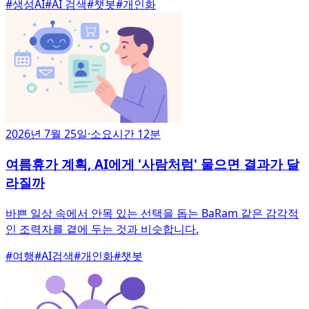
#
생성AI
#
AI 검색
#
챗봇
#
개인화
2026년 7월 25일
·
소요시간 12분
여름휴가 계획, AI에게 '사람처럼' 물으면 결과가 달
라질까
바쁜 일상 속에서 안목 있는 선택을 돕는 BaRam 같은 감각적
인 조력자를 곁에 두는 것과 비슷합니다.
#
여행
#
AI검색
#
개인화
#
챗봇