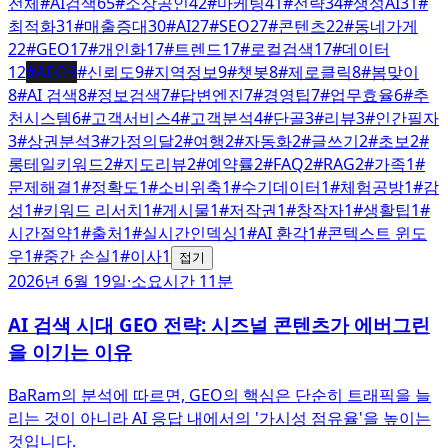
전체
#
AI검색
65
#
소상공인
42
#
마케팅
41
#
전략
34
#
생성AI
31
#
최적화
31
#
매출증대
30
#
AI
27
#
SEO
27
#
콘텐츠
22
#
동네가게
22
#
GEO
17
#
개인화
17
#
트렌드
17
#
로컬검색
17
#
데이터
12
#
AEO
9
#
신뢰도
9
#
지역정보
9
#
챗봇
8
#
제로클릭
8
#
봄맞이
8
#
AI 검색
8
#
정보검색
7
#
답변엔진
7
#
경영팁
7
#
업무효율
6
#
추
천시스템
6
#
고객서비스
4
#
고객분석
4
#
단골
3
#
리뷰
3
#
인간필자
3
#
상권분석
3
#
가정의달
2
#
여행
2
#
자동화
2
#
글쓰기
2
#
초보
2
#
롱테일키워드
2
#
지도리뷰
2
#
예약률
2
#
FAQ
2
#
RAG
2
#
가족
1
#
문제해결
1
#
정확도
1
#
소비위축
1
#
수기데이터
1
#
체험공방
1
#
감
성
1
#
키워드 리서치
1
#
게시물
1
#
저작권
1
#
창작자
1
#
생활팁
1
#
시간절약
1
#
출처
1
#
실시간인덱싱
1
#
AI 환각
1
#
콘텍스트 윈도
우
1
#
중간 손실
1
#
이사
1
접기
2026년 6월 19일
·
소요시간 11분
AI 검색 시대 GEO 전략: 시즈널 콘텐츠가 에버그린
을 이기는 이유
BaRam의 분석에 따르면, GEO의 핵심은 단순히 트래픽을 늘
리는 것이 아니라 AI 응답 내에서의 '가시성 점유율'을 높이는
것입니다.