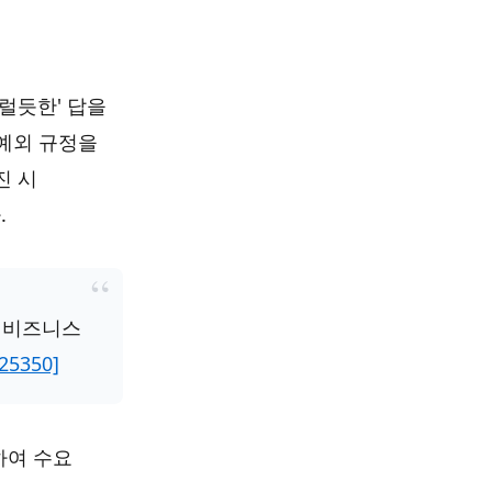
럴듯한' 답을
 예외 규정을
진 시
.
는 비즈니스
=25350]
하여 수요