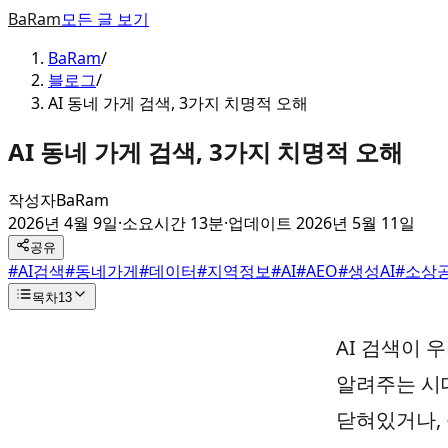
BaRam
모든 글 보기
BaRam
/
블로그
/
AI 동네 가게 검색, 3가지 치명적 오해
AI 동네 가게 검색, 3가지 치명적 오해
작성자
BaRam
2026년 4월 9일
·
소요시간 13분
·
업데이트
2026년 5월 11일
공유
#
AI검색
#
동네가게
#
데이터
#
지역정보
#
AI
#
AEO
#
생성AI
#
소상
목차
13
AI 검색이 
알려주는 시
닫혀있거나, 