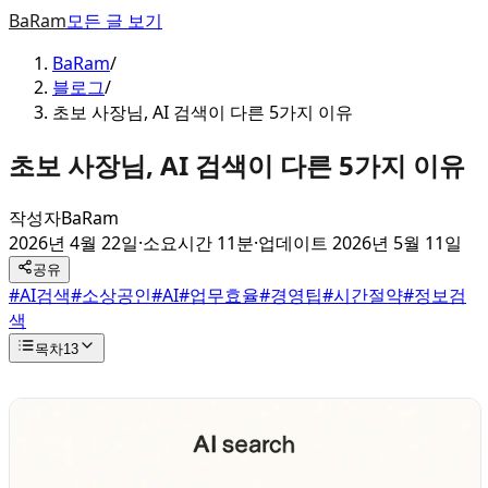
BaRam
모든 글 보기
BaRam
/
블로그
/
초보 사장님, AI 검색이 다른 5가지 이유
초보 사장님, AI 검색이 다른 5가지 이유
작성자
BaRam
2026년 4월 22일
·
소요시간 11분
·
업데이트
2026년 5월 11일
공유
#
AI검색
#
소상공인
#
AI
#
업무효율
#
경영팁
#
시간절약
#
정보검
색
목차
13