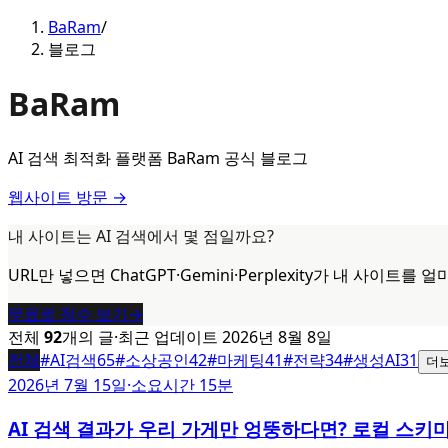
BaRam
/
블로그
BaRam
AI 검색 최적화 플랫폼 BaRam 공식 블로그
웹사이트 방문 →
내 사이트는 AI 검색에서 몇 점일까요?
URL만 넣으면 ChatGPT·Gemini·Perplexity가 내 사
무료로 점수 보기
→
전체
92
개의 글
·
최근 업데이트
2026년 8월 8일
전체
#
AI검색
65
#
소상공인
42
#
마케팅
41
#
전략
34
#
생성AI
31
더보
2026년 7월 15일
·
소요시간 15분
AI 검색 결과가 우리 가게만 엉뚱하다면? 로컬 스키