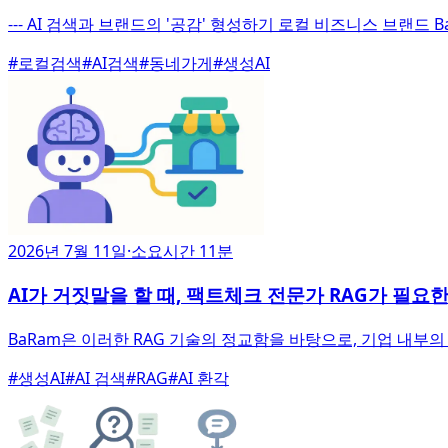
--- AI 검색과 브랜드의 '공감' 형성하기 로컬 비즈니스 브랜드
#
로컬검색
#
AI검색
#
동네가게
#
생성AI
2026년 7월 11일
·
소요시간 11분
AI가 거짓말을 할 때, 팩트체크 전문가 RAG가 필요
BaRam은 이러한 RAG 기술의 정교함을 바탕으로, 기업 내
#
생성AI
#
AI 검색
#
RAG
#
AI 환각