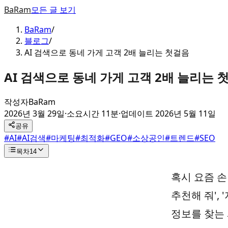
BaRam
모든 글 보기
BaRam
/
블로그
/
AI 검색으로 동네 가게 고객 2배 늘리는 첫걸음
AI 검색으로 동네 가게 고객 2배 늘리는 
작성자
BaRam
2026년 3월 29일
·
소요시간 11분
·
업데이트
2026년 5월 11일
공유
#
AI
#
AI검색
#
마케팅
#
최적화
#
GEO
#
소상공인
#
트렌드
#
SEO
목차
14
혹시 요즘 손
추천해 줘',
정보를 찾는 