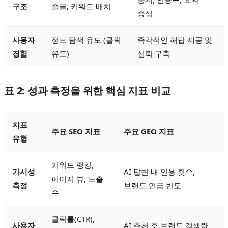
구조
줄글, 키워드 배치
중심
사용자
정보 탐색 유도 (클릭
즉각적인 해답 제공 및
경험
유도)
신뢰 구축
표 2: 성과 측정을 위한 핵심 지표 비교
지표
주요 SEO 지표
주요 GEO 지표
유형
키워드 랭킹,
가시성
AI 답변 내 인용 횟수,
페이지 뷰, 노출
측정
브랜드 언급 빈도
수
클릭률(CTR),
사용자
AI 추천 후 브랜드 검색량