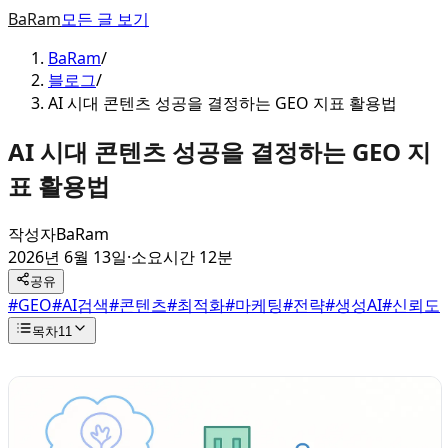
BaRam
모든 글 보기
BaRam
/
블로그
/
AI 시대 콘텐츠 성공을 결정하는 GEO 지표 활용법
AI 시대 콘텐츠 성공을 결정하는 GEO 지
표 활용법
작성자
BaRam
2026년 6월 13일
·
소요시간 12분
공유
#
GEO
#
AI검색
#
콘텐츠
#
최적화
#
마케팅
#
전략
#
생성AI
#
신뢰도
목차
11