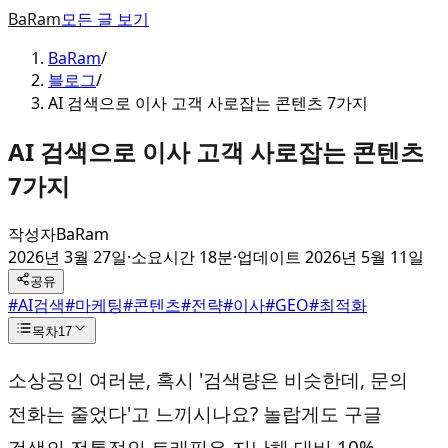
BaRam
모든 글 보기
BaRam
/
블로그
/
AI 검색으로 이사 고객 사로잡는 콘텐츠 7가지
AI 검색으로 이사 고객 사로잡는 콘텐츠
7가지
작성자
BaRam
2026년 3월 27일
·
소요시간 18분
·
업데이트
2026년 5월 11일
공유
#
AI검색
#
마케팅
#
콘텐츠
#
전략
#
이사
#
GEO
#
최적화
목차
17
소상공인 여러분, 혹시 '검색량은 비슷한데, 문의
전화는 줄었다'고 느끼시나요? 놀랍게도 구글
검색의 전통적인 트래픽은 지난해 대비 10%