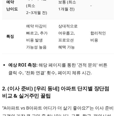
예약
보통 (최소
(최소
-
난이도
1개월 전)
2~3개월 전)
예약 마감이
상대적으로
빠르고, 추가
여유롭고,
합리적인
특징
비용 발생
프로모션
비용
가능성 높음
혜택 가능
예상 ROI 측정:
해당 페이지를 통한 '견적 문의' 버튼
클릭 수, '전화 연결' 횟수, 페이지 체류 시간.
2. (이사 준비) [우리 동네] 아파트 단지별 장단점
비교 & 실거주민 꿀팁
"A아파트 vs B아파트 어디가 더 살기 좋아요?"는 이사 준비
고객의 가장 큰 고민 중 하나입니다. 교통, 학군, 편의시설,