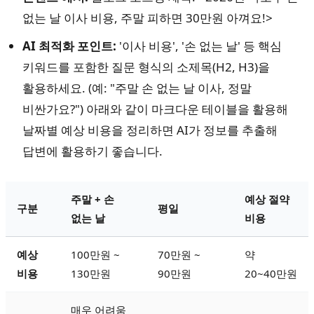
없는 날 이사 비용, 주말 피하면 30만원 아껴요!>
AI 최적화 포인트:
'이사 비용', '손 없는 날' 등 핵심
키워드를 포함한 질문 형식의 소제목(H2, H3)을
활용하세요. (예: "주말 손 없는 날 이사, 정말
비싼가요?") 아래와 같이 마크다운 테이블을 활용해
날짜별 예상 비용을 정리하면 AI가 정보를 추출해
답변에 활용하기 좋습니다.
주말 + 손
예상 절약
구분
평일
없는 날
비용
예상
100만원 ~
70만원 ~
약
비용
130만원
90만원
20~40만원
매우 어려움