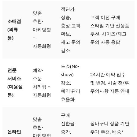
객단가
맞춤
상승,
고객 이전 구매
소매점
추천·
충성 고객
스타일 기반 신상품
(의류
마케팅형
확보,
추천, 사이즈/재고
등)
+
재고 문의
문의 자동 응답
자동화형
감소
노쇼(No-
전문
예약·
show)
24시간 예약 접수
서비스
주문
감소,
및 변경, 시술 전/후
(미용실
처리형 +
예약 관리
주의사항 자동 안내
등)
자동화형
효율화
구매
맞춤
전환율
장바구니 상품 기반
추천·
온라인
증가,
추가 추천, 배송/
마케팅형