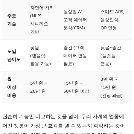
자연어 처리
생성형 AI,
스마트 ARS,
주요
(NLP),
고객 데이터
음성인식,
기술
시나리오
분석(CRM)
QR 연동
기반
낮음
중간 (고객
낮음~중간
도입
(템플릿
데이터 연동
(플랫폼
난이도
활용 가능)
필요)
연동)
월
3만 원 ~
5만 원 ~
15만 원 ~
예상
15만 원
20만 원
50만 원 이상
비용
(건당 과금)
단순히 기능만 비교하는 것을 넘어, 우리 가게의 업종에
어떤 챗봇이 가장 큰 효과를 낼 수 있는지 파악하는 것이