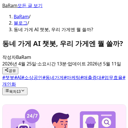
BaRam
모든 글 보기
BaRam
/
블로그
/
동네 가게 AI 챗봇, 우리 가게엔 뭘 쓸까?
동네 가게 AI 챗봇, 우리 가게엔 뭘 쓸까?
작성자
BaRam
2026년 4월 25일
·
소요시간 13분
·
업데이트
2026년 5월 11일
공유
#
챗봇
#
AI
#
소상공인
#
동네가게
#
마케팅
#
매출증대
#
업무효율
#
개인화
목차
13