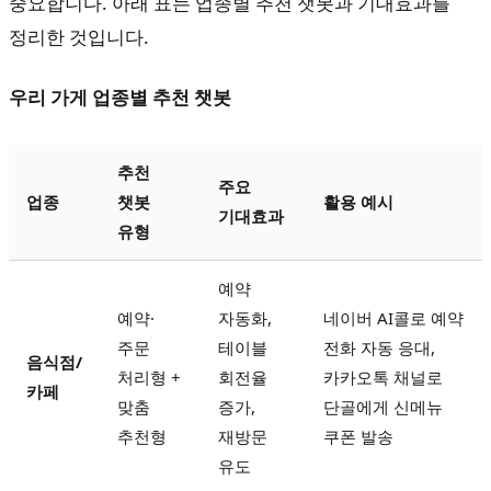
중요합니다. 아래 표는 업종별 추천 챗봇과 기대효과를
정리한 것입니다.
우리 가게 업종별 추천 챗봇
추천
주요
업종
챗봇
활용 예시
기대효과
유형
예약
예약·
자동화,
네이버 AI콜로 예약
주문
테이블
전화 자동 응대,
음식점/
처리형 +
회전율
카카오톡 채널로
카페
맞춤
증가,
단골에게 신메뉴
추천형
재방문
쿠폰 발송
유도